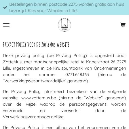
Bestellingen binnen postcode 2275 worden gratis aan huis
Ga
bezorgd. Kies voor ‘Afhalen in Lille’.
direct
naar
de
hoofdinhoud
PRIVACY POLICY VOOR DE ZotteMus WEBSITE
Deze privacy policy (de Privacy Policy) is opgesteld door
ZotteMus, met maatschappelijke zetel te Kapelstraat 26 2275
Lille, ingeschreven in de Kruispuntbank van Ondernemingen
onder het nummer 0771.648.163 (hierna de
“Verwerkingsverantwoordelijke” genoemd).
De Privacy Policy informeert bezoekers van de volgende
website: www.zottemus.be (hierna de “Website” genoemd)
over de wijze waarop de persoonsgegevens worden
verzameld en verwerkt door de
Verwerkingsverantwoordelijke.
De Privacy Policy is een uiting van het voornemen van de