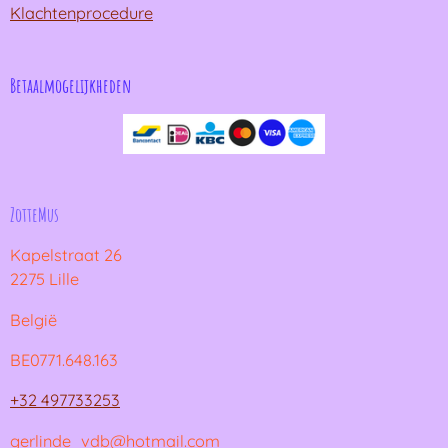
Klachtenprocedure
Betaalmogelijkheden
ZotteMus
Kapelstraat 26
2275 Lille
België
BE0771.648.163
+32 497733253
gerlinde_vdb@hotmail.com