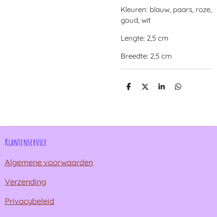
Kleuren: blauw, paars, roze,
goud, wit
Lengte: 2,5 cm
Breedte: 2,5 cm
D
D
S
D
e
e
h
e
l
e
a
l
e
l
r
e
n
e
n
Klantenservice
Algemene voorwaarden
Verzending
Privacybeleid