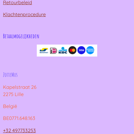
Retourbeleid
Klachtenprocedure
Betaalmogelijkheden
ZotteMus
Kapelstraat 26
2275 Lille
België
BE0771.648.163
+32 497733253