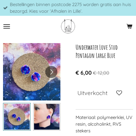
Bestellingen binnen postcode 2275 worden gratis aan huis
Ga
bezorgd. Kies voor ‘Afhalen in Lille’.
direct
naar
de
hoofdinhoud
Underwater Love Stud
Pentagon Large Blue
€ 6,00
€ 12,00
Uitverkocht
Materiaal: polymeerklei, UV
resin, alcoholinkt, RVS
stekers