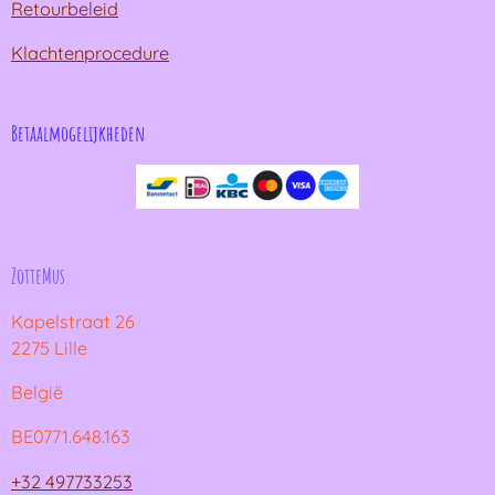
Retourbeleid
Klachtenprocedure
Betaalmogelijkheden
ZotteMus
Kapelstraat 26
2275 Lille
België
BE0771.648.163
+32 497733253