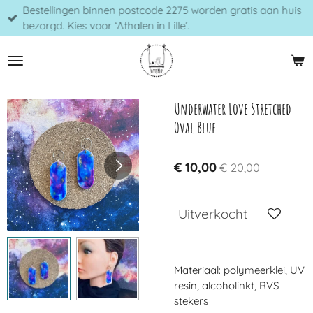
Bestellingen binnen postcode 2275 worden gratis aan huis
Ga
bezorgd. Kies voor ‘Afhalen in Lille’.
direct
naar
de
hoofdinhoud
Underwater Love Stretched
Oval Blue
€ 10,00
€ 20,00
Uitverkocht
Materiaal: polymeerklei, UV
resin, alcoholinkt, RVS
stekers