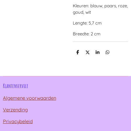
Kleuren: blauw, paars, roze,
goud, wit
Lengte: 5,7 cm
Breedte: 2 cm
D
D
S
D
e
e
h
e
l
e
a
l
e
l
r
e
n
e
n
Klantenservice
Algemene voorwaarden
Verzending
Privacybeleid