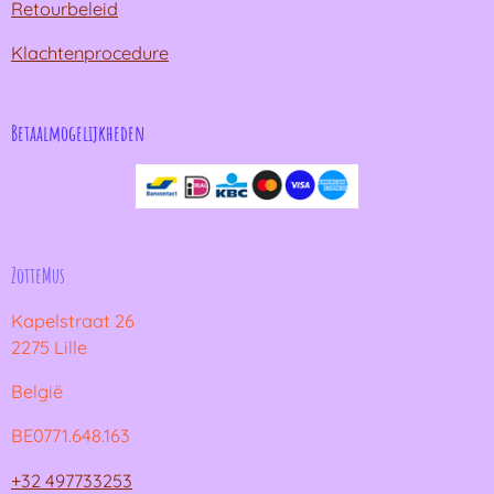
Retourbeleid
Klachtenprocedure
Betaalmogelijkheden
ZotteMus
Kapelstraat 26
2275 Lille
België
BE0771.648.163
+32 497733253