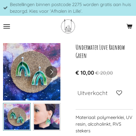
Bestellingen binnen postcode 2275 worden gratis aan huis
Ga
bezorgd. Kies voor ‘Afhalen in Lille’.
direct
naar
de
hoofdinhoud
Underwater Love Rainbow
Green
€ 10,00
€ 20,00
Uitverkocht
Materiaal: polymeerklei, UV
resin, alcoholinkt, RVS
stekers