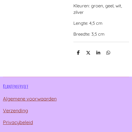
Kleuren: groen, geel, wit,
zilver
Lengte: 4,5 cm
Breedte: 3,5 cm
D
D
S
D
e
e
h
e
l
e
a
l
e
l
r
e
n
e
n
Klantenservice
Algemene voorwaarden
Verzending
Privacybeleid