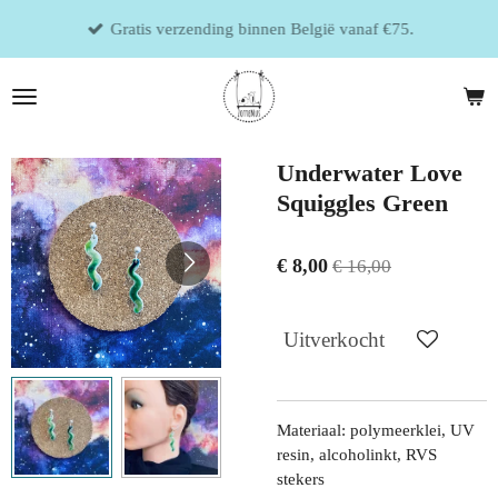
Ga
Gratis verzending binnen België vanaf €75.
direct
naar
de
hoofdinhoud
Underwater Love
Squiggles Green
€ 8,00
€ 16,00
Uitverkocht
Materiaal: polymeerklei, UV
resin, alcoholinkt, RVS
stekers