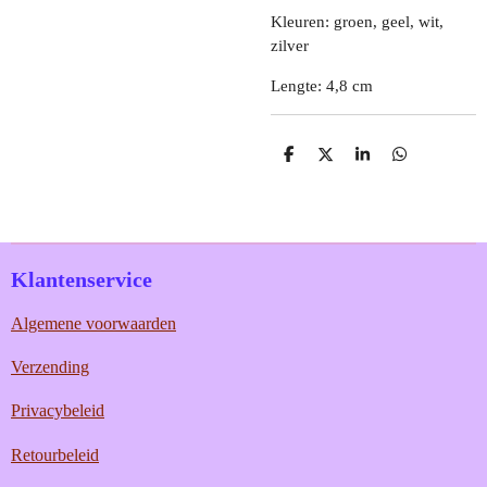
Kleuren: groen, geel, wit,
zilver
Lengte: 4,8 cm
D
D
S
D
e
e
h
e
l
e
a
l
e
l
r
e
n
e
n
Klantenservice
Algemene voorwaarden
Verzending
Privacybeleid
Retourbeleid