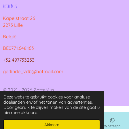
ZotteMus
Kapelstraat 26
2275 Lille
België
BE0771.648.163
+32 497733253
gerlinde_vdb@hotmail.com
© 2021 - 2026 ZotteMus
Deze website gebruikt cookies voor analyse-
Powered by
JouwWeb
doeleinden en/of het tonen van advertenties.
Door gebruik te blijven maken van de site gaat u
hiermee akkoord.
Akkoord
E-mailadres
Kaart
Instagram
WhatsApp