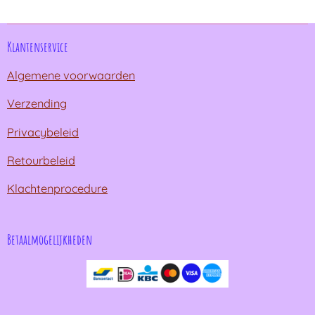
e
l
r
e
n
e
n
Klantenservice
Algemene voorwaarden
Verzending
Privacybeleid
Retourbeleid
Klachtenprocedure
Betaalmogelijkheden