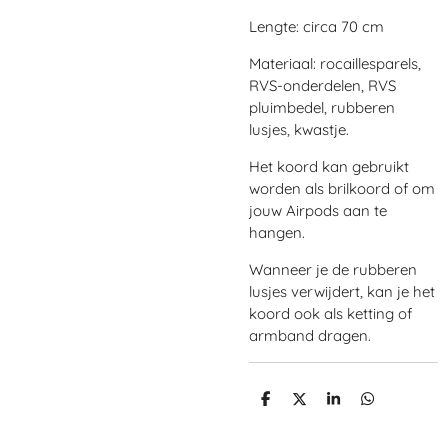
Lengte: circa 70 cm
Materiaal: rocaillesparels,
RVS-onderdelen, RVS
pluimbedel, rubberen
lusjes, kwastje.
Het koord kan gebruikt
worden als brilkoord of om
jouw Airpods aan te
hangen.
Wanneer je de rubberen
lusjes verwijdert, kan je het
koord ook als ketting of
armband dragen.
D
D
S
D
e
e
h
e
l
e
a
l