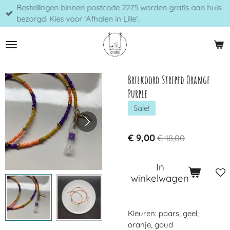
Bestellingen binnen postcode 2275 worden gratis aan huis
Ga
bezorgd. Kies voor ‘Afhalen in Lille’.
direct
naar
de
hoofdinhoud
Brilkoord Striped Orange
Purple
Sale!
€ 9,00
€ 18,00
In
winkelwagen
Kleuren: paars, geel,
oranje, goud