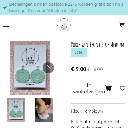
Bestellingen binnen postcode 2275 worden gratis aan huis
Ga
bezorgd. Kies voor ‘Afhalen in Lille’.
direct
naar
de
hoofdinhoud
Porcelain Peony Blue Medium
Sale!
€ 9,00
€ 18,00
In
winkelwagen
Kleur: lichtblauw
Materialen: polymeerklei,
RVS onderdelen, UV resin,