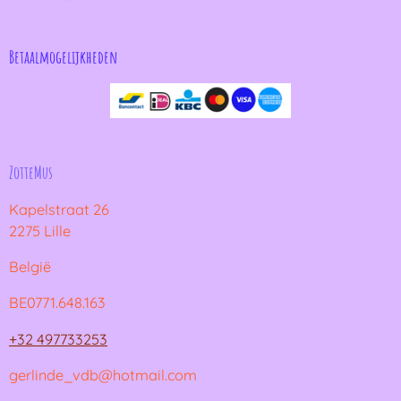
Betaalmogelijkheden
ZotteMus
Kapelstraat 26
2275 Lille
België
BE0771.648.163
+32 497733253
gerlinde_vdb@hotmail.com