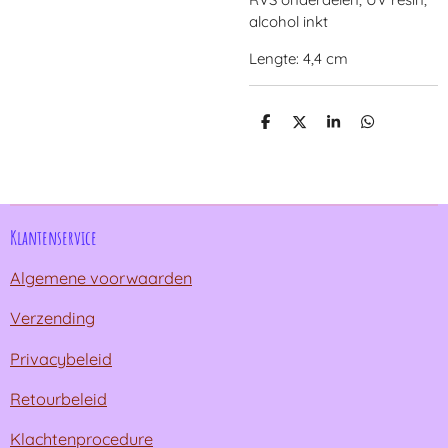
alcohol inkt
Lengte: 4,4 cm
D
D
S
D
e
e
h
e
l
e
a
l
e
l
r
e
n
e
n
Klantenservice
Algemene voorwaarden
Verzending
Privacybeleid
Retourbeleid
Klachtenprocedure