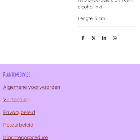
alcohol inkt
Lengte: 5 cm
D
D
S
D
e
e
h
e
l
e
a
l
e
l
r
e
n
e
n
Klantenservice
Algemene voorwaarden
Verzending
Privacybeleid
Retourbeleid
Klachtenprocedure