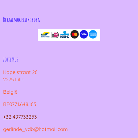
Betaalmogelijkheden
ZotteMus
Kapelstraat 26
2275 Lille
België
BE0771.648.163
+32 497733253
gerlinde_vdb@hotmail.com