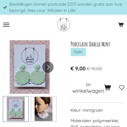
Bestellingen binnen postcode 2275 worden gratis aan huis
Ga
bezorgd. Kies voor ‘Afhalen in Lille’.
direct
naar
de
hoofdinhoud
Porcelain Dahlia Mint
Sale!
€ 9,00
€ 18,00
In
winkelwagen
Kleur: mintgroen
Materialen: polymeerklei,
RVS onderdelen, UV resin,