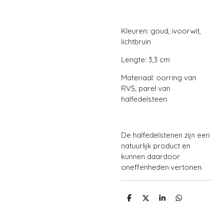
Kleuren: goud, ivoorwit,
lichtbruin
Lengte: 3,3 cm
Materiaal: oorring van
RVS, parel van
halfedelsteen
De halfedelstenen zijn een
natuurlijk product en
kunnen daardoor
oneffenheden vertonen.
D
D
S
D
e
e
h
e
l
e
a
l