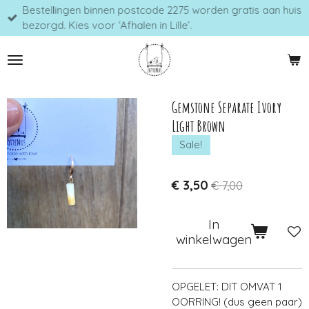
Bestellingen binnen postcode 2275 worden gratis aan huis
Ga
bezorgd. Kies voor ‘Afhalen in Lille’.
direct
naar
de
hoofdinhoud
Gemstone Separate Ivory
Light Brown
Sale!
€ 3,50
€ 7,00
In
winkelwagen
OPGELET: DIT OMVAT
1
OORRING! (dus geen paar)