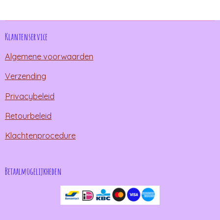
e
l
r
e
n
e
n
Klantenservice
Algemene voorwaarden
Verzending
Privacybeleid
Retourbeleid
Klachtenprocedure
Betaalmogelijkheden