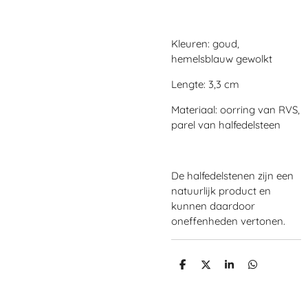
Kleuren: goud,
hemelsblauw gewolkt
Lengte: 3,3 cm
Materiaal: oorring van RVS,
parel van halfedelsteen
De halfedelstenen zijn een
natuurlijk product en
kunnen daardoor
oneffenheden vertonen.
D
D
S
D
e
e
h
e
l
e
a
l
e
l
r
e