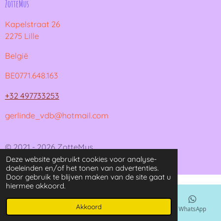
ZotteMus
Kapelstraat 26
2275 Lille
België
BE0771.648.163
+32 497733253
gerlinde_vdb@hotmail.com
© 2021 - 2026 ZotteMus
Deze website gebruikt cookies voor analyse-
Powered by
JouwWeb
doeleinden en/of het tonen van advertenties.
Door gebruik te blijven maken van de site gaat u
hiermee akkoord.
Akkoord
E-mailadres
Kaart
Instagram
WhatsApp