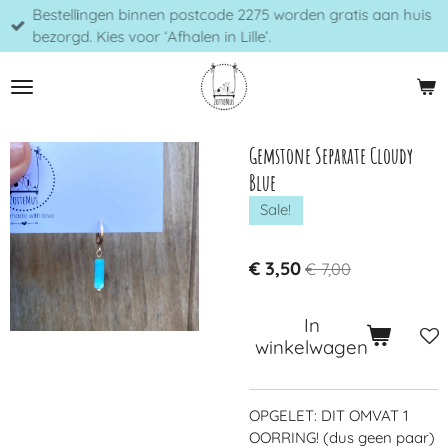
Bestellingen binnen postcode 2275 worden gratis aan huis
Ga
bezorgd. Kies voor ‘Afhalen in Lille’.
direct
naar
de
hoofdinhoud
Gemstone Separate Cloudy
Blue
Sale!
€ 3,50
€ 7,00
In
winkelwagen
OPGELET: DIT OMVAT
1
OORRING! (dus geen paar)