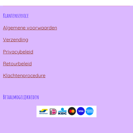
n
e
n
Klantenservice
Algemene voorwaarden
Verzending
Privacybeleid
Retourbeleid
Klachtenprocedure
Betaalmogelijkheden