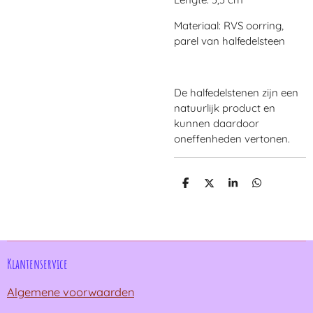
Materiaal: RVS oorring,
parel van halfedelsteen
De halfedelstenen zijn een
natuurlijk product en
kunnen daardoor
oneffenheden vertonen.
D
D
S
D
e
e
h
e
l
e
a
l
e
l
r
e
n
e
n
Klantenservice
Algemene voorwaarden