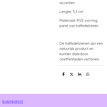
accenten
Lengte: 3,3 cm
Materiaal: RVS oorring,
parel van halfedelsteen
De halfedelstenen zijn een
natuurlijk product en
kunnen daardoor
oneffenheden vertonen.
D
D
S
D
e
e
h
e
l
e
a
l
e
l
r
e
n
e
n
Klantenservice