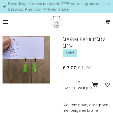
Bestellingen binnen postcode 2275 worden gratis aan huis
Ga
bezorgd. Kies voor ‘Afhalen in Lille’.
direct
naar
de
hoofdinhoud
Gemstone Simplicity Grass
Green
Sale!
€ 7,00
€ 14,00
In
winkelwagen
Kleuren: goud, grasgroen
met beige en bruine