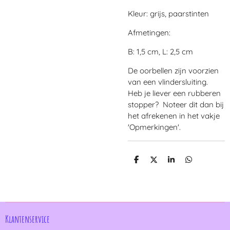
Kleur: grijs, paarstinten
Afmetingen:
B: 1,5 cm, L: 2,5 cm
De oorbellen zijn voorzien
van een vlindersluiting.
Heb je liever een rubberen
stopper? Noteer dit dan bij
het afrekenen in het vakje
'Opmerkingen'.
D
D
S
D
e
e
h
e
l
e
a
l
e
l
r
e
n
e
n
Klantenservice