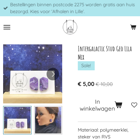
Bestellingen binnen postcode 2275 worden gratis aan huis
Ga
bezorgd. Kies voor ‘Afhalen in Lille’.
direct
naar
de
hoofdinhoud
Intergalactic Stud Geo Lila
Mix
Sale!
€ 5,00
€ 10,00
In
winkelwagen
Materiaal: polymeerklei,
steker van RVS