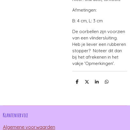
Afmetingen:
B: 4 cm, L: 3 cm
De oorbellen zijn voorzien
van een vlindersluiting.
Heb je liever een rubberen
stopper? Noteer dit dan
bij het afrekenen in het
vakje 'Opmerkingen'.
D
D
S
D
e
e
h
e
l
e
a
l
e
l
r
e
n
e
n
Klantenservice
Algemene voorwaarden