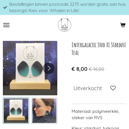
Bestellingen binnen postcode 2275 worden gratis aan huis
Ga
bezorgd. Kies voor ‘Afhalen in Lille’.
direct
naar
de
hoofdinhoud
Intergalactic Stud XL Stardust
Teal
€ 8,00
€ 16,00
Uitverkocht
Materiaal: polymeerklei,
steker van RVS
Kleur: stardust, turkoois