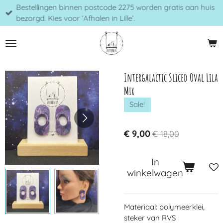
Bestellingen binnen postcode 2275 worden gratis aan huis
Ga
bezorgd. Kies voor ‘Afhalen in Lille’.
direct
naar
de
hoofdinhoud
Intergalactic Sliced Oval Lila
Mix
Sale!
€ 9,00
€ 18,00
In
winkelwagen
Materiaal: polymeerklei,
steker van RVS