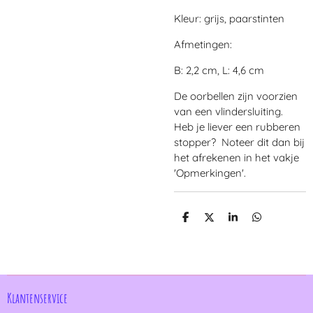
Kleur: grijs, paarstinten
Afmetingen:
B: 2,2 cm, L: 4,6 cm
De oorbellen zijn voorzien
van een vlindersluiting.
Heb je liever een rubberen
stopper? Noteer dit dan bij
het afrekenen in het vakje
'Opmerkingen'.
D
D
S
D
e
e
h
e
l
e
a
l
e
l
r
e
n
e
n
Klantenservice