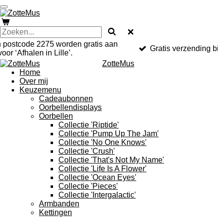
Ga
direct
naar
de
hoofdinhoud
n postcode 2275 worden gratis aan
Gratis verzending b
oor ‘Afhalen in Lille’.
ZotteMus
Home
Over mij
Keuzemenu
Cadeaubonnen
Oorbellendisplays
Oorbellen
Collectie 'Riptide'
Collectie 'Pump Up The Jam'
Collectie 'No One Knows'
Collectie 'Crush'
Collectie 'That's Not My Name'
Collectie 'Life Is A Flower'
Collectie 'Ocean Eyes'
Collectie 'Pieces'
Collectie 'Intergalactic'
Armbanden
Kettingen