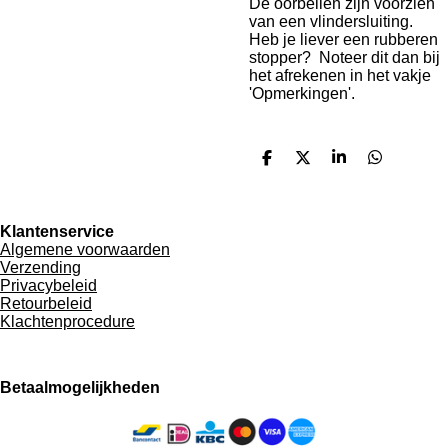
De oorbellen zijn voorzien
van een vlindersluiting.
Heb je liever een rubberen
stopper? Noteer dit dan bij
het afrekenen in het vakje
'Opmerkingen'.
D
D
S
D
e
e
h
e
l
e
a
l
e
l
r
e
n
e
n
Klantenservice
Algemene voorwaarden
Verzending
Privacybeleid
Retourbeleid
Klachtenprocedure
Betaalmogelijkheden