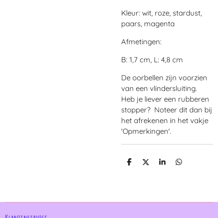
Kleur: wit, roze, stardust,
paars, magenta
Afmetingen:
B: 1,7 cm, L: 4,8 cm
De oorbellen zijn voorzien
van een vlindersluiting.
Heb je liever een rubberen
stopper? Noteer dit dan bij
het afrekenen in het vakje
'Opmerkingen'.
D
D
S
D
e
e
h
e
l
e
a
l
e
l
r
e
n
e
n