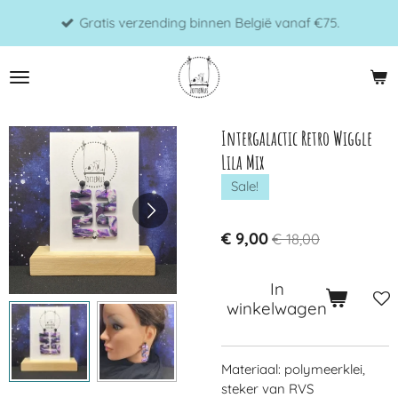
Ga
Gratis verzending binnen België vanaf €75.
direct
naar
de
hoofdinhoud
Intergalactic Retro Wiggle
Lila Mix
Sale!
€ 9,00
€ 18,00
In
winkelwagen
Materiaal: polymeerklei,
steker van RVS