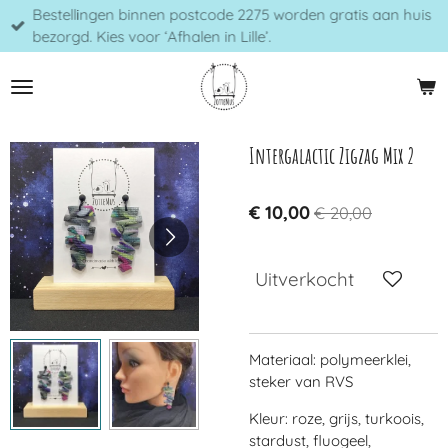
Bestellingen binnen postcode 2275 worden gratis aan huis
Ga
bezorgd. Kies voor ‘Afhalen in Lille’.
direct
naar
de
hoofdinhoud
Intergalactic Zigzag Mix 2
€ 10,00
€ 20,00
Uitverkocht
Materiaal: polymeerklei,
steker van RVS
Kleur: roze, grijs, turkoois,
stardust, fluogeel,