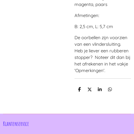
magenta, paars
Afmetingen:
B: 2,5 cm, L: 5,7 cm
De oorbellen zijn voorzien
van een vlindersluiting.
Heb je liever een rubberen
stopper? Noteer dit dan bij
het afrekenen in het vakje
'Opmerkingen'.
D
D
S
D
e
e
h
e
l
e
a
l
e
l
r
e
n
e
n
Klantenservice