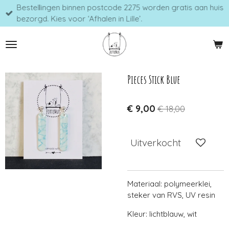
Bestellingen binnen postcode 2275 worden gratis aan huis
Ga
bezorgd. Kies voor ‘Afhalen in Lille’.
direct
naar
de
hoofdinhoud
Pieces Stick Blue
€ 9,00
€ 18,00
Uitverkocht
Materiaal: polymeerklei,
steker van RVS, UV resin
Kleur: lichtblauw, wit