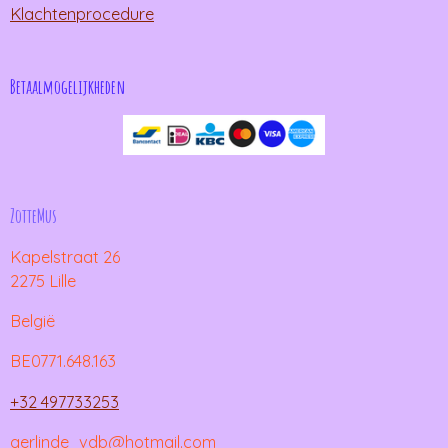
Klachtenprocedure
Betaalmogelijkheden
ZotteMus
Kapelstraat 26
2275 Lille
België
BE0771.648.163
+32 497733253
gerlinde_vdb@hotmail.com