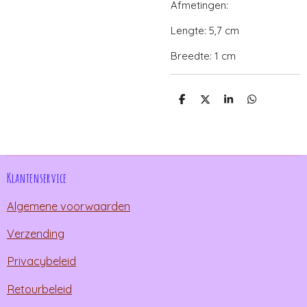
Afmetingen:
Lengte: 5,7 cm
Breedte: 1 cm
D
D
S
D
e
e
h
e
l
e
a
l
e
l
r
e
n
e
n
Klantenservice
Algemene voorwaarden
Verzending
Privacybeleid
Retourbeleid