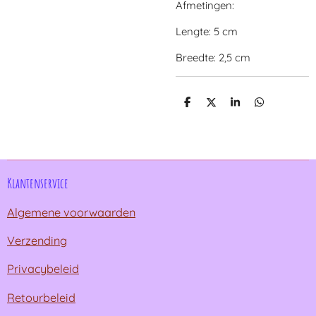
Afmetingen:
Lengte: 5 cm
Breedte: 2,5 cm
D
D
S
D
e
e
h
e
l
e
a
l
e
l
r
e
n
e
n
Klantenservice
Algemene voorwaarden
Verzending
Privacybeleid
Retourbeleid