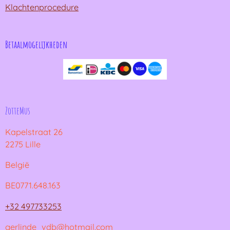
Klachtenprocedure
Betaalmogelijkheden
ZotteMus
Kapelstraat 26
2275 Lille
België
BE0771.648.163
+32 497733253
gerlinde_vdb@hotmail.com