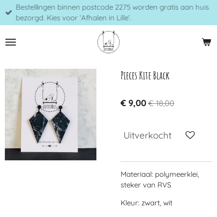
Bestellingen binnen postcode 2275 worden gratis aan huis
Ga
bezorgd. Kies voor ‘Afhalen in Lille’.
direct
naar
de
hoofdinhoud
Pieces Kite Black
€ 9,00
€ 18,00
Uitverkocht
Materiaal: polymeerklei,
steker van RVS
Kleur: zwart, wit