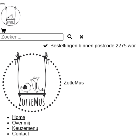
Ga
direct
naar
de
hoofdinhoud
Bestellingen binnen postcode 2275 worde
ZotteMus
Home
Over mij
Keuzemenu
Contact