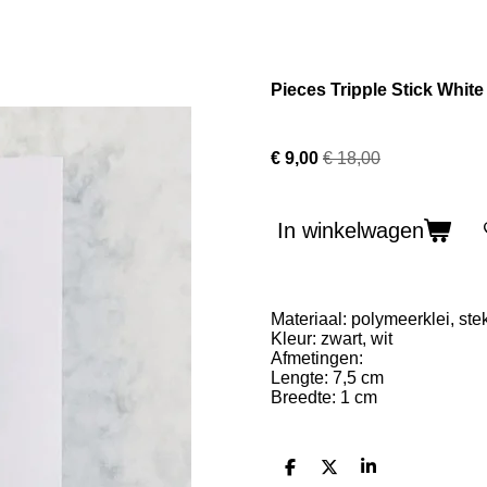
Pieces Tripple Stick White
€ 9,00
€ 18,00
In winkelwagen
Materiaal: polymeerklei, st
Kleur: zwart, wit
Afmetingen:
Lengte: 7,5 cm
Breedte: 1 cm
D
D
S