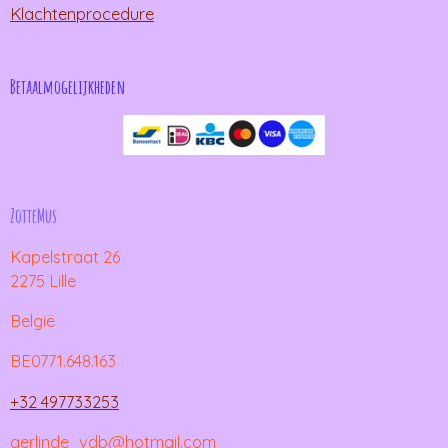
Klachtenprocedure
Betaalmogelijkheden
ZotteMus
Kapelstraat 26
2275 Lille
België
BE0771.648.163
+32 497733253
gerlinde_vdb@hotmail.com