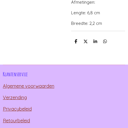
Afmetingen:
Lengte: 6,8 cm
Breedte: 2,2 cm
D
D
S
D
e
e
h
e
l
e
a
l
e
l
r
e
n
e
n
Klantenservice
Algemene voorwaarden
Verzending
Privacybeleid
Retourbeleid