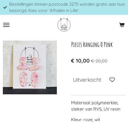
Bestellingen binnen postcode 2275 worden gratis aan huis
Ga
bezorgd. Kies voor ‘Afhalen in Lille’.
direct
naar
de
hoofdinhoud
Pieces Hanging O Pink
€ 10,00
€ 20,00
Uitverkocht
Materiaal: polymeerklei,
steker van RVS, UV resin
Kleur: roze, wit