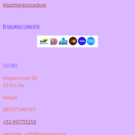
Klachtenprocedure
Betaalmogelijkheden
ZotteMus
Kapelstraat 26
2275 Lille
België
BE0771.648.163
+32 497733253
gerlinde_vdb@hotmail.com