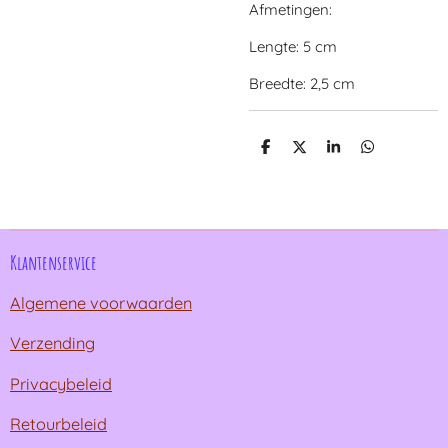
Afmetingen:
Lengte: 5 cm
Breedte: 2,5 cm
D
D
S
D
e
e
h
e
l
e
a
l
e
l
r
e
n
e
n
Klantenservice
Algemene voorwaarden
Verzending
Privacybeleid
Retourbeleid