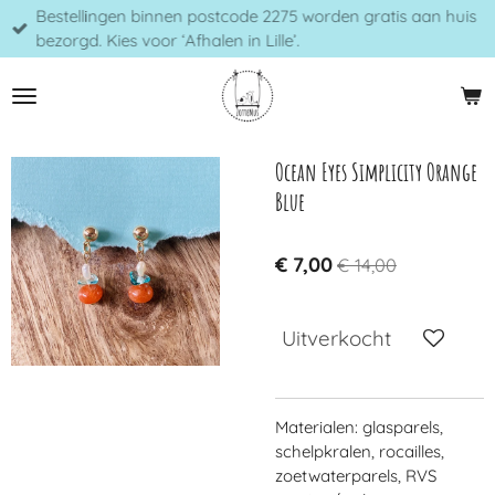
Bestellingen binnen postcode 2275 worden gratis aan huis
Ga
bezorgd. Kies voor ‘Afhalen in Lille’.
direct
naar
de
hoofdinhoud
Ocean Eyes Simplicity Orange
Blue
€ 7,00
€ 14,00
Uitverkocht
Materialen: glasparels,
schelpkralen, rocailles,
zoetwaterparels, RVS