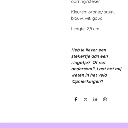
oorring/steker
Kleuren: oranje/bruin,
blauw, wit, goud
Lengte: 2,8 cm
Heb je liever een
stekertje dan een
ringetje? Of net
andersom? Laat het mij
weten in het veld
'Opmerkingen'!
D
D
S
D
e
e
h
e
l
e
a
l
e
l
r
e
n
e
n