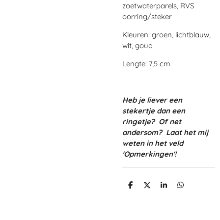
zoetwaterparels, RVS
oorring/steker
Kleuren: groen, lichtblauw,
wit, goud
Lengte: 7,5 cm
Heb je liever een
stekertje dan een
ringetje? Of net
andersom? Laat het mij
weten in het veld
'Opmerkingen'!
D
D
S
D
e
e
h
e
l
e
a
l
e
l
r
e
n
e
n