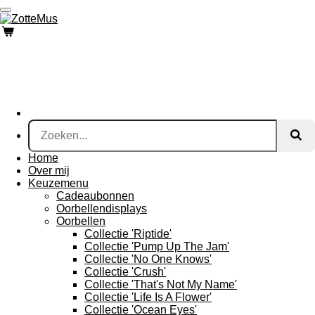
Ga
direct
naar
de
hoofdinhoud
Home
Over mij
Keuzemenu
Cadeaubonnen
Oorbellendisplays
Oorbellen
Collectie 'Riptide'
Collectie 'Pump Up The Jam'
Collectie 'No One Knows'
Collectie 'Crush'
Collectie 'That's Not My Name'
Collectie 'Life Is A Flower'
Collectie 'Ocean Eyes'