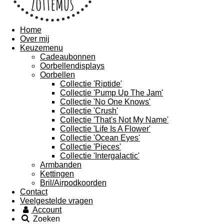
Home
Over mij
Keuzemenu
Cadeaubonnen
Oorbellendisplays
Oorbellen
Collectie 'Riptide'
Collectie 'Pump Up The Jam'
Collectie 'No One Knows'
Collectie 'Crush'
Collectie 'That's Not My Name'
Collectie 'Life Is A Flower'
Collectie 'Ocean Eyes'
Collectie 'Pieces'
Collectie 'Intergalactic'
Armbanden
Kettingen
Bril/Airpodkoorden
Contact
Veelgestelde vragen
Account
Zoeken