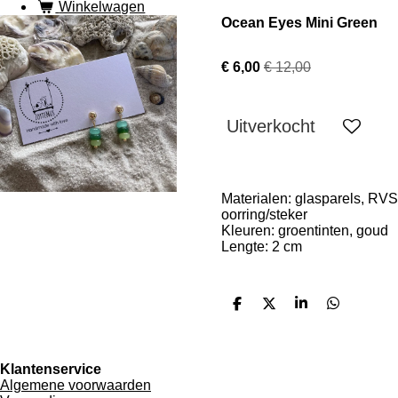
Winkelwagen
Ocean Eyes Mini Green
€ 6,00
€ 12,00
Uitverkocht
Materialen: glasparels, RVS
oorring/steker
Kleuren: groentinten, goud
Lengte: 2 cm
D
D
S
D
e
e
h
e
l
e
a
l
e
l
r
e
n
e
n
Klantenservice
Algemene voorwaarden