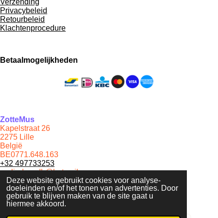
Verzending
Privacybeleid
Retourbeleid
Klachtenprocedure
Betaalmogelijkheden
ZotteMus
Kapelstraat 26
2275 Lille
België
BE0771.648.163
+32 497733253
gerlinde_vdb@hotmail.com
Deze website gebruikt cookies voor analyse-
doeleinden en/of het tonen van advertenties. Door
© 2021 - 2026 ZotteMus
gebruik te blijven maken van de site gaat u
Powered by
JouwWeb
hiermee akkoord.