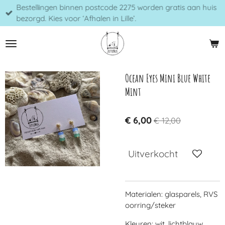
Bestellingen binnen postcode 2275 worden gratis aan huis
Ga
bezorgd. Kies voor ‘Afhalen in Lille’.
direct
naar
de
hoofdinhoud
Ocean Eyes Mini Blue White
Mint
€ 6,00
€ 12,00
Uitverkocht
Materialen: glasparels, RVS
oorring/steker
Kleuren: wit, lichtblauw,