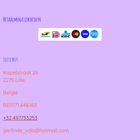
Betaalmogelijkheden
ZotteMus
Kapelstraat 26
2275 Lille
België
BE0771.648.163
+32 497733253
gerlinde_vdb@hotmail.com