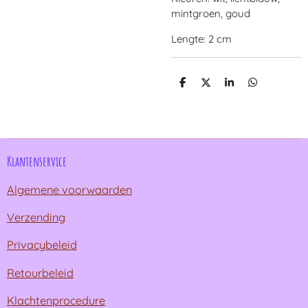
mintgroen, goud
Lengte: 2 cm
D
D
S
D
e
e
h
e
l
e
a
l
e
l
r
e
n
e
n
Klantenservice
Algemene voorwaarden
Verzending
Privacybeleid
Retourbeleid
Klachtenprocedure