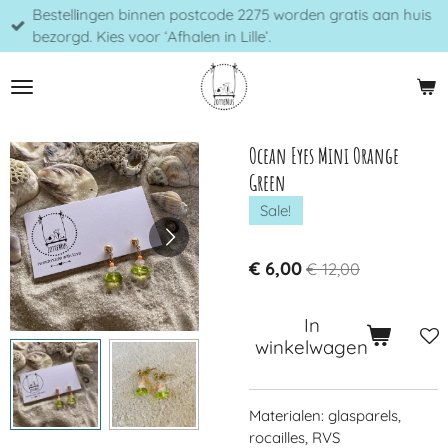
Bestellingen binnen postcode 2275 worden gratis aan huis
Ga
bezorgd. Kies voor ‘Afhalen in Lille’.
direct
naar
de
hoofdinhoud
Ocean Eyes Mini Orange
Green
Sale!
€ 6,00
€ 12,00
In
winkelwagen
Materialen: glasparels,
rocailles, RVS