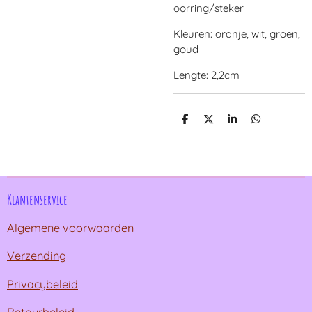
oorring/steker
Kleuren: oranje, wit, groen,
goud
Lengte: 2,2cm
D
D
S
D
e
e
h
e
l
e
a
l
e
l
r
e
n
e
n
Klantenservice
Algemene voorwaarden
Verzending
Privacybeleid
Retourbeleid