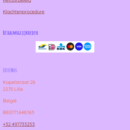
Klachtenprocedure
Betaalmogelijkheden
ZotteMus
Kapelstraat 26
2275 Lille
België
BE0771.648.163
+32 497733253