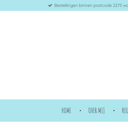
Bestellingen binnen postcode 2275 word
Ga
direct
naar
de
hoofdinhoud
HOME
OVER MIJ
KE