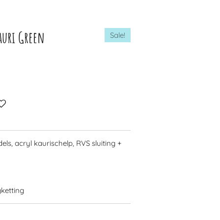
auri Green
Sale!
els, acryl kaurischelp, RVS sluiting +
ketting