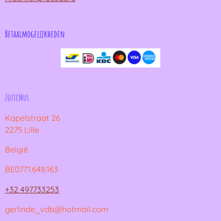
Betaalmogelijkheden
ZotteMus
Kapelstraat 26
2275 Lille
België
BE0771.648.163
+32 497733253
gerlinde_vdb@hotmail.com