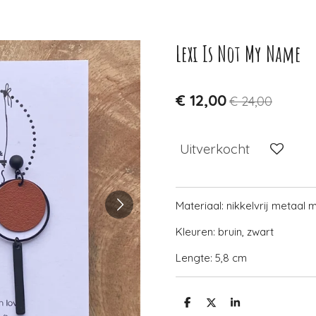
Lexi Is Not My Name
€ 12,00
€ 24,00
Uitverkocht
Materiaal: nikkelvrij metaal
Kleuren: bruin, zwart
Lengte: 5,8 cm
D
D
S