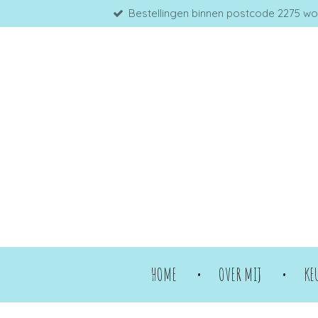
Bestellingen binnen postcode 2275 word
Ga
direct
naar
de
hoofdinhoud
HOME
OVER MIJ
KE