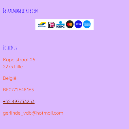
Betaalmogelijkheden
ZotteMus
Kapelstraat 26
2275 Lille
België
BE0771.648.163
+32 497733253
gerlinde_vdb@hotmail.com