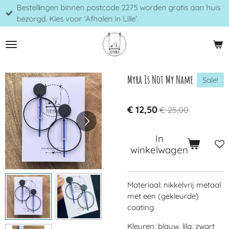
Bestellingen binnen postcode 2275 worden gratis aan huis
Ga
bezorgd. Kies voor ‘Afhalen in Lille’.
direct
naar
de
hoofdinhoud
Myra Is Not My Name
Sale!
€ 12,50
€ 25,00
In
winkelwagen
Materiaal: nikkelvrij metaal
met een (gekleurde)
coating
Kleuren: blauw, lila, zwart