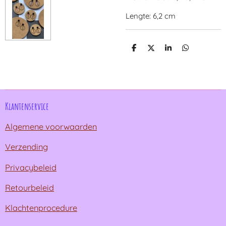
Lengte: 6,2 cm
D
D
S
D
e
e
h
e
l
e
a
l
e
l
r
e
n
e
n
Klantenservice
Algemene voorwaarden
Verzending
Privacybeleid
Retourbeleid
Klachtenprocedure