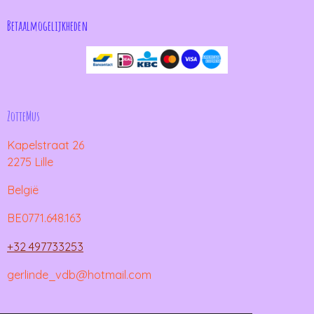
Betaalmogelijkheden
ZotteMus
Kapelstraat 26
2275 Lille
België
BE0771.648.163
+32 497733253
gerlinde_vdb@hotmail.com