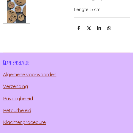
Lengte: 5 cm
D
D
S
D
e
e
h
e
l
e
a
l
e
l
r
e
n
e
n
Klantenservice
Algemene voorwaarden
Verzending
Privacybeleid
Retourbeleid
Klachtenprocedure