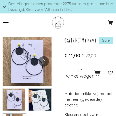
Bestellingen binnen postcode 2275 worden gratis aan huis
Ga
bezorgd. Kies voor ‘Afhalen in Lille’.
direct
naar
de
hoofdinhoud
Ora Is Not My Name
Sale!
€ 11,00
€ 22,00
In
winkelwagen
Materiaal: nikkelvrij metaal
met een (gekleurde)
coating
Kleuren: geel, zwart