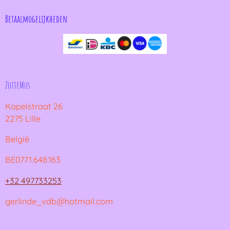
Betaalmogelijkheden
ZotteMus
Kapelstraat 26
2275 Lille
België
BE0771.648.163
+32 497733253
gerlinde_vdb@hotmail.com