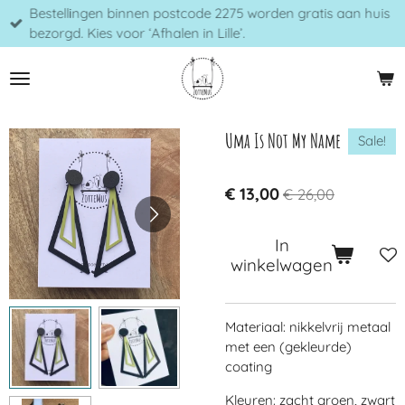
Bestellingen binnen postcode 2275 worden gratis aan huis
Ga
bezorgd. Kies voor ‘Afhalen in Lille’.
direct
naar
de
hoofdinhoud
Uma Is Not My Name
Sale!
€ 13,00
€ 26,00
In
winkelwagen
Materiaal: nikkelvrij metaal
met een (gekleurde)
coating
Kleuren: zacht groen, zwart