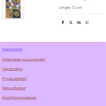
Lengte: 7,2 cm
D
D
S
D
e
e
h
e
l
e
a
l
e
l
r
e
n
e
n
Klantenservice
Algemene voorwaarden
Verzending
Privacybeleid
Retourbeleid
Klachtenprocedure