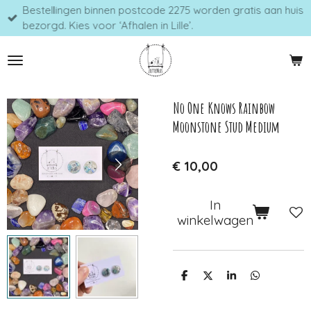
Bestellingen binnen postcode 2275 worden gratis aan huis
Ga
bezorgd. Kies voor ‘Afhalen in Lille’.
direct
naar
de
hoofdinhoud
No One Knows Rainbow
Moonstone Stud Medium
€ 10,00
In
winkelwagen
D
D
S
D
e
e
h
e
l
e
a
l
e
l
r
e