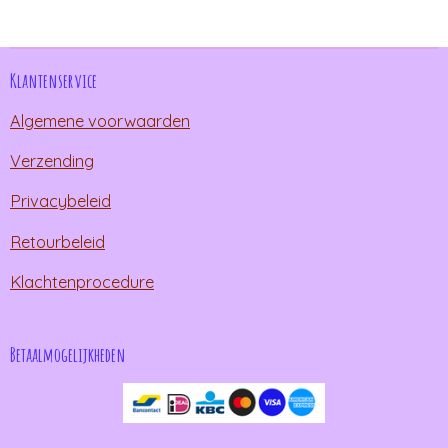
n
e
n
Klantenservice
Algemene voorwaarden
Verzending
Privacybeleid
Retourbeleid
Klachtenprocedure
Betaalmogelijkheden