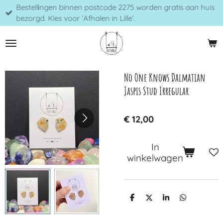
Bestellingen binnen postcode 2275 worden gratis aan huis
Ga
bezorgd. Kies voor ‘Afhalen in Lille’.
direct
naar
de
hoofdinhoud
No One Knows Dalmatian
Jaspis Stud Irregular
€ 12,00
In
winkelwagen
D
D
S
D
e
e
h
e
l
e
a
l
e
l
r
e