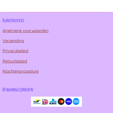
n
e
n
Klantenservice
Algemene voorwaarden
Verzending
Privacybeleid
Retourbeleid
Klachtenprocedure
Betaalmogelijkheden