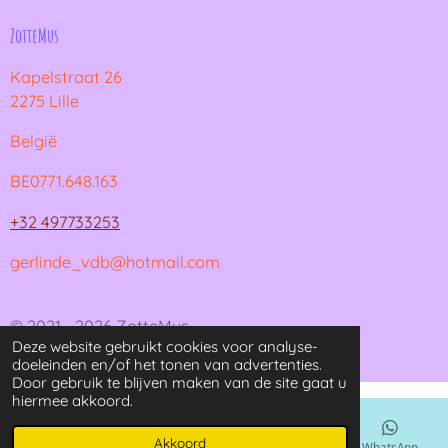
ZotteMus
Kapelstraat 26
2275 Lille
België
BE0771.648.163
+32 497733253
gerlinde_vdb@hotmail.com
© 2021 - 2026 ZotteMus
Deze website gebruikt cookies voor analyse-
Powered by
JouwWeb
doeleinden en/of het tonen van advertenties.
Door gebruik te blijven maken van de site gaat u
hiermee akkoord.
Akkoord
E-mailadres
Kaart
Instagram
WhatsApp