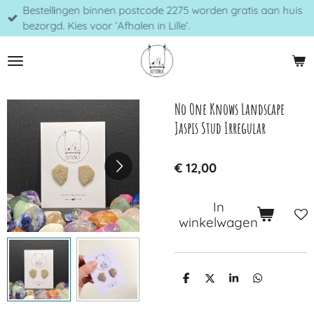
Bestellingen binnen postcode 2275 worden gratis aan huis
Ga
bezorgd. Kies voor ‘Afhalen in Lille’.
direct
naar
de
hoofdinhoud
No One Knows Landscape
Jaspis Stud Irregular
€ 12,00
In
winkelwagen
D
D
S
D
e
e
h
e
l
e
a
l
e
l
r
e