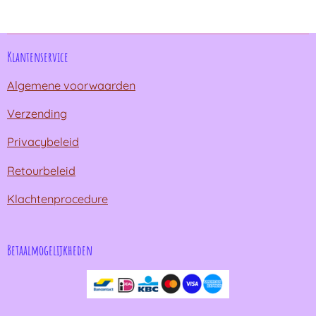
n
e
n
Klantenservice
Algemene voorwaarden
Verzending
Privacybeleid
Retourbeleid
Klachtenprocedure
Betaalmogelijkheden