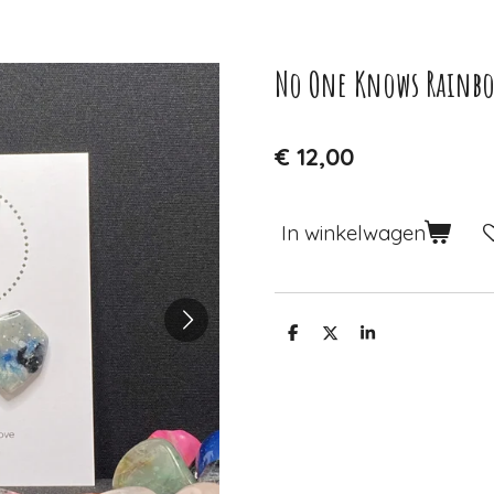
No One Knows Rainbo
€ 12,00
In winkelwagen
D
D
S
e
e
h
l
e
a
e
l
r
n
e