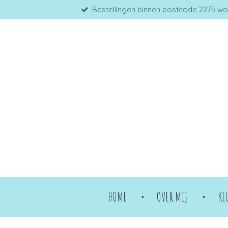
Bestellingen binnen postcode 2275 word
Ga
direct
naar
de
hoofdinhoud
HOME
OVER MIJ
KE