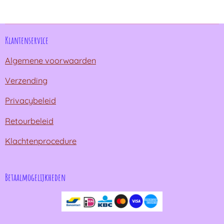
n
e
n
Klantenservice
Algemene voorwaarden
Verzending
Privacybeleid
Retourbeleid
Klachtenprocedure
Betaalmogelijkheden