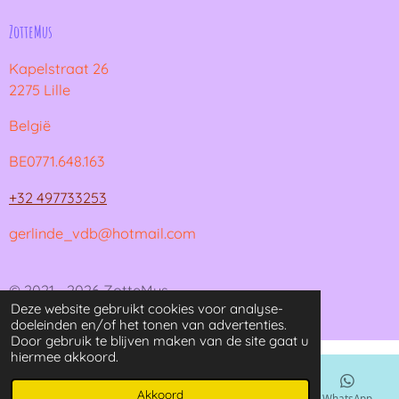
ZotteMus
Kapelstraat 26
2275 Lille
België
BE0771.648.163
+32 497733253
gerlinde_vdb@hotmail.com
© 2021 - 2026 ZotteMus
Deze website gebruikt cookies voor analyse-
Powered by
JouwWeb
doeleinden en/of het tonen van advertenties.
Door gebruik te blijven maken van de site gaat u
hiermee akkoord.
Akkoord
E-mailadres
Kaart
Instagram
WhatsApp