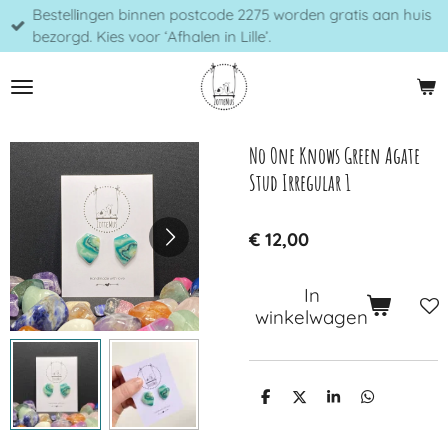
Bestellingen binnen postcode 2275 worden gratis aan huis
Ga
bezorgd. Kies voor ‘Afhalen in Lille’.
direct
naar
de
hoofdinhoud
No One Knows Green Agate
Stud Irregular 1
€ 12,00
In
winkelwagen
D
D
S
D
e
e
h
e
l
e
a
l
e
l
r
e