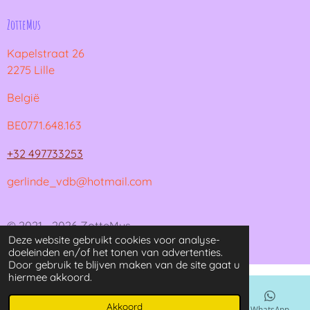
ZotteMus
Kapelstraat 26
2275 Lille
België
BE0771.648.163
+32 497733253
gerlinde_vdb@hotmail.com
© 2021 - 2026 ZotteMus
Deze website gebruikt cookies voor analyse-
Powered by
JouwWeb
doeleinden en/of het tonen van advertenties.
Door gebruik te blijven maken van de site gaat u
hiermee akkoord.
Akkoord
E-mailadres
Kaart
Instagram
WhatsApp