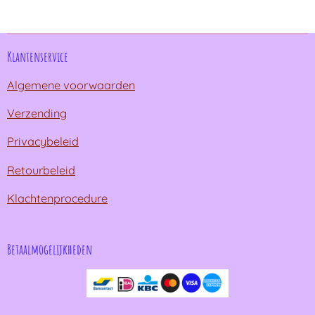
n
e
n
Klantenservice
Algemene voorwaarden
Verzending
Privacybeleid
Retourbeleid
Klachtenprocedure
Betaalmogelijkheden