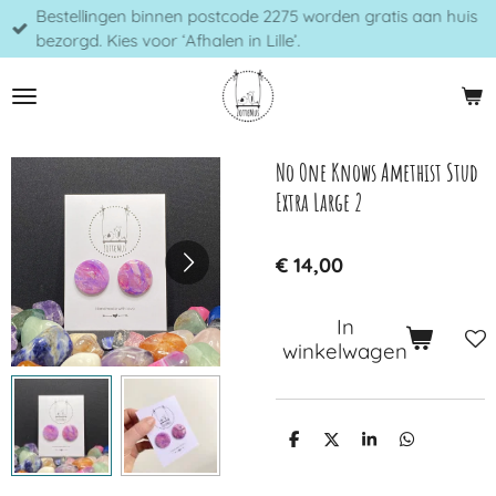
Bestellingen binnen postcode 2275 worden gratis aan huis
Ga
bezorgd. Kies voor ‘Afhalen in Lille’.
direct
naar
de
hoofdinhoud
No One Knows Amethist Stud
Extra Large 2
€ 14,00
In
winkelwagen
D
D
S
D
e
e
h
e
l
e
a
l
e
l
r
e