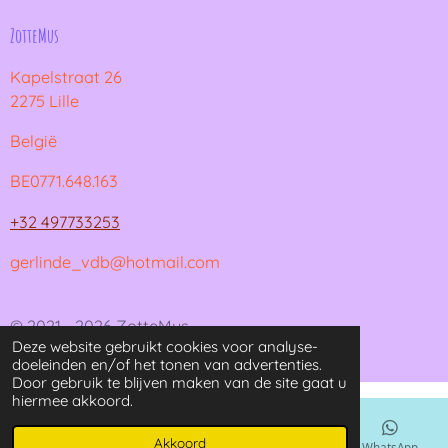
ZotteMus
Kapelstraat 26
2275 Lille
België
BE0771.648.163
+32 497733253
gerlinde_vdb@hotmail.com
© 2021 - 2026 ZotteMus
Deze website gebruikt cookies voor analyse-
Powered by
JouwWeb
doeleinden en/of het tonen van advertenties.
Door gebruik te blijven maken van de site gaat u
hiermee akkoord.
Akkoord
E-mailadres
Kaart
Instagram
WhatsApp