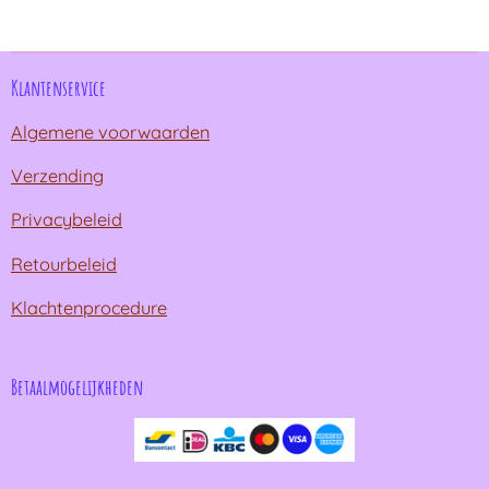
n
e
n
Klantenservice
Algemene voorwaarden
Verzending
Privacybeleid
Retourbeleid
Klachtenprocedure
Betaalmogelijkheden