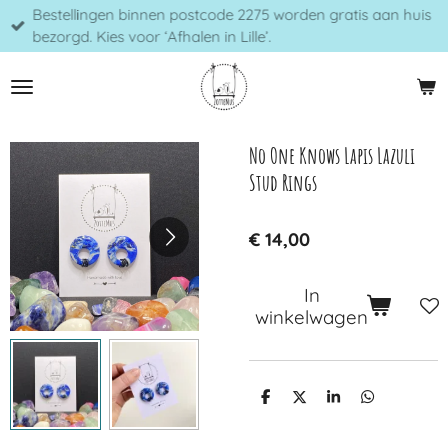
Bestellingen binnen postcode 2275 worden gratis aan huis
Ga
bezorgd. Kies voor ‘Afhalen in Lille’.
direct
naar
de
hoofdinhoud
No One Knows Lapis Lazuli
Stud Rings
€ 14,00
In
winkelwagen
D
D
S
D
e
e
h
e
l
e
a
l
e
l
r
e