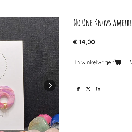
No One Knows Amethis
€ 14,00
In winkelwagen
D
D
S
e
e
h
l
e
a
e
l
r
n
e