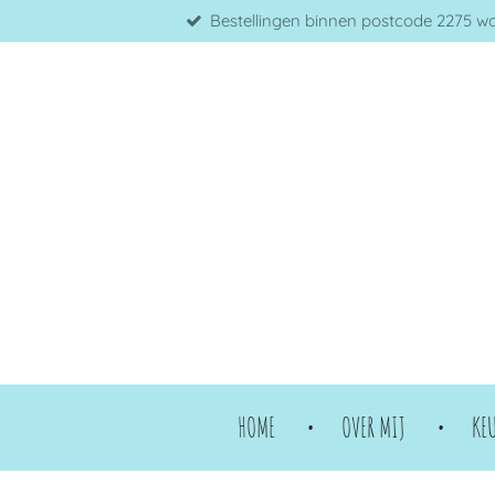
Bestellingen binnen postcode 2275 word
Ga
direct
naar
de
hoofdinhoud
HOME
OVER MIJ
KE