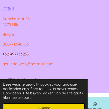
ZotteMus
Kapelstraat 26
2275 Lille
België
BE0771.648.163
+32 497733253
gerlinde_vdb@hotmail.com
© 2021 - 2026 ZotteMus
Deze website gebruikt cookies voor analyse-
Powered by
JouwWeb
doeleinden en/of het tonen van advertenties.
Door gebruik te blijven maken van de site gaat u
hiermee akkoord.
Akkoord
E-mailadres
Kaart
Instagram
WhatsApp