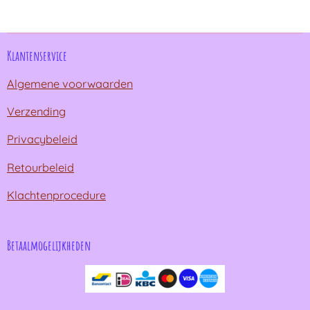
n
e
n
Klantenservice
Algemene voorwaarden
Verzending
Privacybeleid
Retourbeleid
Klachtenprocedure
Betaalmogelijkheden