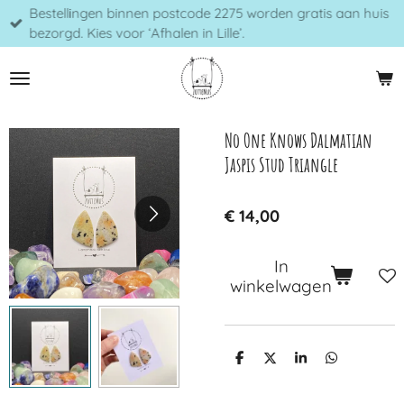
Bestellingen binnen postcode 2275 worden gratis aan huis
Ga
bezorgd. Kies voor ‘Afhalen in Lille’.
direct
naar
de
hoofdinhoud
No One Knows Dalmatian
Jaspis Stud Triangle
€ 14,00
In
winkelwagen
D
D
S
D
e
e
h
e
l
e
a
l
e
l
r
e