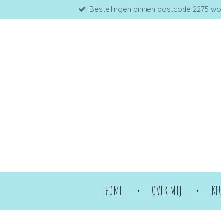
Bestellingen binnen postcode 2275 word
Ga
direct
naar
de
hoofdinhoud
HOME
OVER MIJ
KE