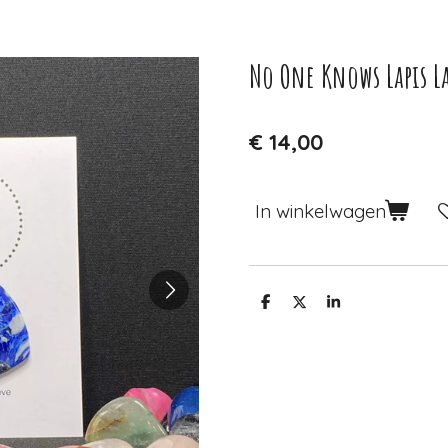
No One Knows Lapis L
€ 14,00
In winkelwagen
D
D
S
e
e
h
l
e
a
e
l
r
n
e