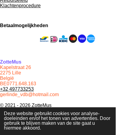
Retourbeleid
Klachtenprocedure
Betaalmogelijkheden
ZotteMus
Kapelstraat 26
2275 Lille
België
BE0771.648.163
+32 497733253
gerlinde_vdb@hotmail.com
© 2021 - 2026 ZotteMus
Powered by
JouwWeb
Deze website gebruikt cookies voor analyse-
doeleinden en/of het tonen van advertenties. Door
gebruik te blijven maken van de site gaat u
hiermee akkoord.