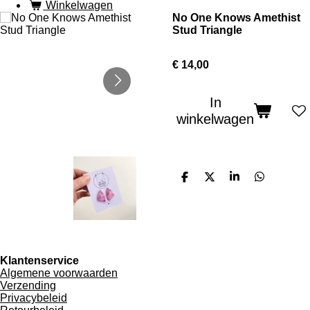
Winkelwagen
No One Knows Amethist
Stud Triangle
€ 14,00
In
winkelwagen
D
D
S
D
e
e
h
e
l
e
a
l
e
l
r
e
n
e
n
Klantenservice
Algemene voorwaarden
Verzending
Privacybeleid