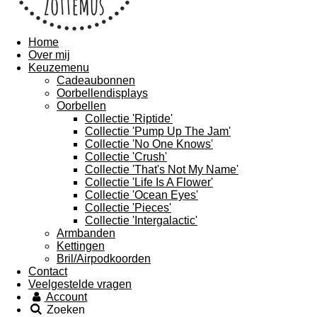
Home
Over mij
Keuzemenu
Cadeaubonnen
Oorbellendisplays
Oorbellen
Collectie 'Riptide'
Collectie 'Pump Up The Jam'
Collectie 'No One Knows'
Collectie 'Crush'
Collectie 'That's Not My Name'
Collectie 'Life Is A Flower'
Collectie 'Ocean Eyes'
Collectie 'Pieces'
Collectie 'Intergalactic'
Armbanden
Kettingen
Bril/Airpodkoorden
Contact
Veelgestelde vragen
Account
Zoeken