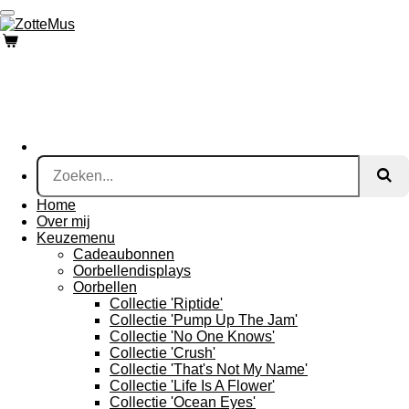
Ga
direct
naar
de
hoofdinhoud
Home
Over mij
Keuzemenu
Cadeaubonnen
Oorbellendisplays
Oorbellen
Collectie 'Riptide'
Collectie 'Pump Up The Jam'
Collectie 'No One Knows'
Collectie 'Crush'
Collectie 'That's Not My Name'
Collectie 'Life Is A Flower'
Collectie 'Ocean Eyes'