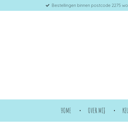
Bestellingen binnen postcode 2275 word
Ga
direct
naar
de
hoofdinhoud
HOME
OVER MIJ
KE