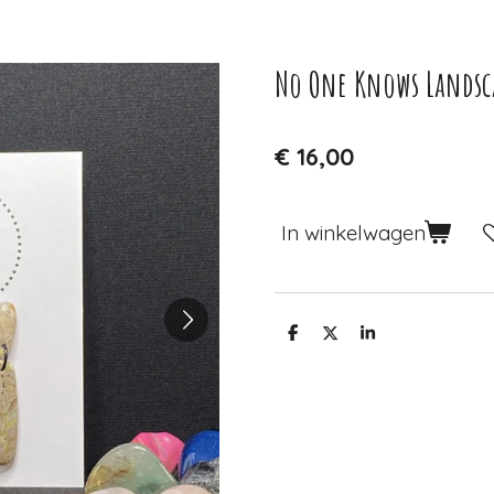
No One Knows Landsca
€ 16,00
In winkelwagen
D
D
S
e
e
h
l
e
a
e
l
r
n
e