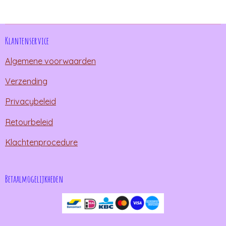
n
e
n
Klantenservice
Algemene voorwaarden
Verzending
Privacybeleid
Retourbeleid
Klachtenprocedure
Betaalmogelijkheden