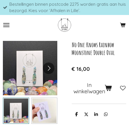
Bestellingen binnen postcode 2275 worden gratis aan huis
Ga
bezorgd. Kies voor ‘Afhalen in Lille’.
direct
naar
de
hoofdinhoud
No One Knows Rainbow
Moonstone Double Oval
€ 16,00
In
winkelwagen
D
D
S
D
e
e
h
e
l
e
a
l
e
l
r
e