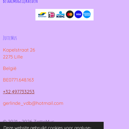
Betaalmogelijkheden
ZotteMus
Kapelstraat 26
2275 Lille
België
BE0771.648.163
+32 497733253
gerlinde_vdb@hotmail.com
© 2021 - 2026 ZotteMus
Deze website gebruikt cookies voor analyse-
Powered by
JouwWeb