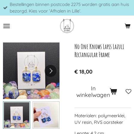
Bestellingen binnen postcode 2275 worden gratis aan huis
Ga
bezorgd. Kies voor ‘Afhalen in Lille’.
direct
naar
de
hoofdinhoud
No One Knows Lapis Lazuli
Rectangular Frame
€ 18,00
In
winkelwagen
Materialen: polymeerklei,
UV resin, RVS oorsteker
Lengte: 4,2 cm