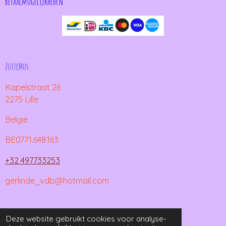
Betaalmogelijkheden
ZotteMus
Kapelstraat 26
2275 Lille
België
BE0771.648.163
+32 497733253
gerlinde_vdb@hotmail.com
© 2021 - 2026 ZotteMus
Deze website gebruikt cookies voor analyse-
Powered by
JouwWeb