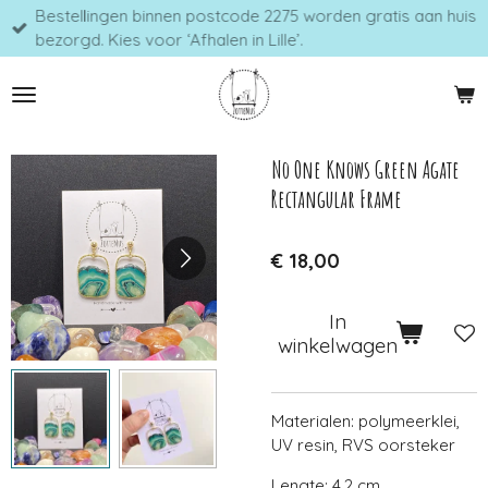
Bestellingen binnen postcode 2275 worden gratis aan huis
Ga
bezorgd. Kies voor ‘Afhalen in Lille’.
direct
naar
de
hoofdinhoud
No One Knows Green Agate
Rectangular Frame
€ 18,00
In
winkelwagen
Materialen: polymeerklei,
UV resin, RVS oorsteker
Lengte: 4,2 cm