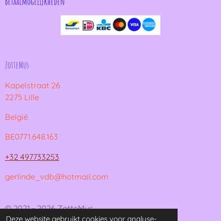
Betaalmogelijkheden
ZotteMus
Kapelstraat 26
2275 Lille
België
BE0771.648.163
+32 497733253
gerlinde_vdb@hotmail.com
© 2021 - 2026 ZotteMus
Deze website gebruikt cookies voor analyse-
Powered by
JouwWeb