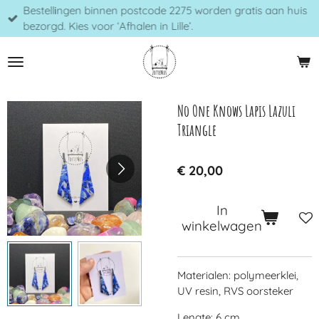
Bestellingen binnen postcode 2275 worden gratis aan huis
Ga
bezorgd. Kies voor ‘Afhalen in Lille’.
direct
naar
de
hoofdinhoud
No One Knows Lapis Lazuli
Triangle
€ 20,00
In
winkelwagen
Materialen: polymeerklei,
UV resin, RVS oorsteker
Lengte: 6 cm